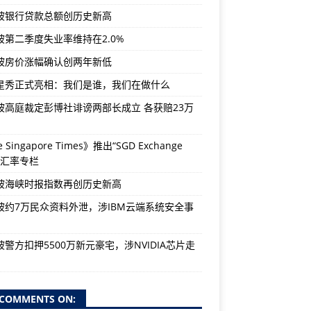
坡银行贷款总额创历史新高
坡第二季度失业率维持在2.0%
坡房价涨幅确认创两年新低
星秀正式亮相：我们是谁，我们在做什么
坡高庭裁定彭博社诽谤两部长成立 各获赔23万
 Singapore Times》推出“SGD Exchange
e”汇率专栏
坡海峡时报指数再创历史新高
坡约7万民众资料外泄，涉IBM云端系统安全事
警方扣押5500万新元豪宅，涉NVIDIA芯片走
COMMENTS ON: