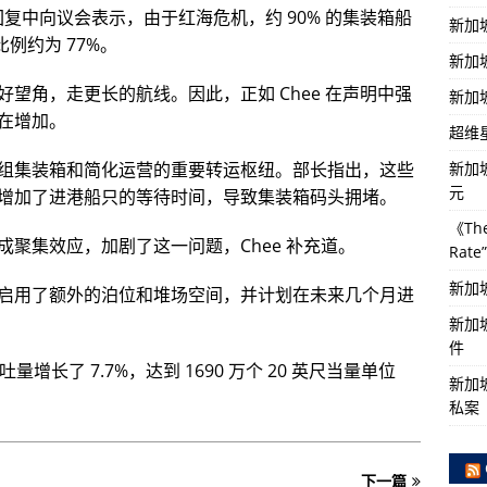
的书面回复中向议会表示，由于红海危机，约 90% 的集装箱船
新加
比例约为 77%。
新加
望角，走更长的航线。因此，正如 Chee 在声明中强
新加
在增加。
超维
新加
组集装箱和简化运营的重要转运枢纽。部长指出，这些
元
增加了进港船只的等待时间，导致集装箱码头拥堵。
《The
聚集效应，加剧了这一问题，Chee 补充道。
Rat
新加
启用了额外的泊位和堆场空间，并计划在未来几个月进
新加
件
量增长了 7.7%，达到 1690 万个 20 英尺当量单位
新加坡
私案
下一篇