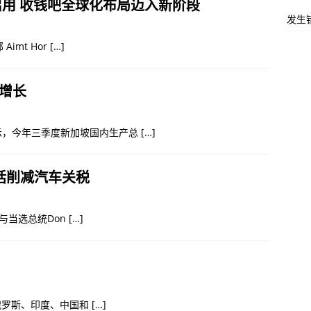
启用 收钱吧全球化布局迈入新阶段
发生
imt Hor
[…]
持增长
示，今年三季度新加坡国内生产总
[…]
括削减汽车关税
意与当选总统Don
[…]
、俄罗斯、印度、中国和
[…]