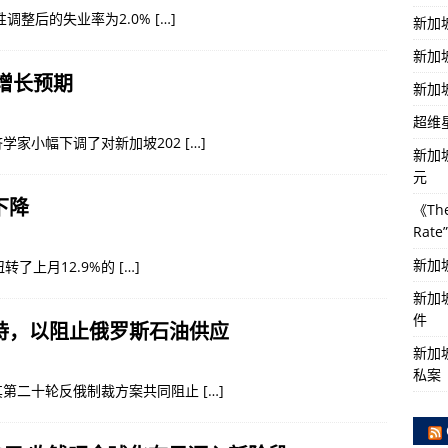
性调整后的失业率为2.0%
[…]
新加
新加
济增长预期
新加
超维
学家小幅下调了对新加坡202
[…]
新加
元
下降
《The
Rat
新加
扭转了上月12.9%的
[…]
新加
件
持，以阻止俄罗斯石油供应
新加坡
私案
其第二十轮反俄制裁方案共同阻止
[…]