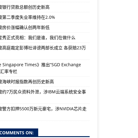
坡银行贷款总额创历史新高
坡第二季度失业率维持在2.0%
坡房价涨幅确认创两年新低
星秀正式亮相：我们是谁，我们在做什么
坡高庭裁定彭博社诽谤两部长成立 各获赔23万
 Singapore Times》推出“SGD Exchange
e”汇率专栏
坡海峡时报指数再创历史新高
坡约7万民众资料外泄，涉IBM云端系统安全事
警方扣押5500万新元豪宅，涉NVIDIA芯片走
COMMENTS ON: