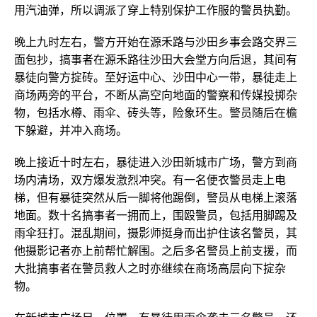
用汽油弹，所以调派了穿上特别保护工作服的警员执勤。
晚上九时左右，警方开始在源禾路与沙田乡事会路交界三
面包抄，搞事者在源禾路往沙田大会堂方向后退，其间有
暴徒向警方掟砖。至好运中心、沙田中心一带，暴徒走上
商场两旁的平台，不断从高空向地面的警察和传媒投掷杂
物，包括水樽、雨伞、砖头等，险象环生。警员随后在檐
下躲避，并冲入商场。
晚上接近十时左右，暴徒进入沙田新城市广场，警方到商
场内清场，双方爆发激烈冲突。有一名便衣警员走上电
梯，但有暴徒突然从后一脚将他踢倒，警员从电梯上滚落
地面。数十名搞事者一拥而上，围殴警员，包括用脚踢及
雨伞狂打。混乱期间，摄影师挺身而出护住该名警员，其
他摄影记者亦上前帮忙解围。之后多名警员上前支援，而
大批搞事者在警员救人之时亦继续在商场高层向下掟杂
物。