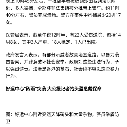
晚上10时45分左右，一批搞事者被赶到沙田裁判法院附
近，多人被捕，全部涉非法集结被分批带上警车。约11时
40分左右，警员完成清场。警方在事件中拘捕最少20男17
女。
医管局表示，截至午夜12时半，有22人受伤送院，包括14
男8女，其中3人严重、18人稳定、1人已出院。
政府发言人表示，有部分示威者故意堵塞道路，以暴力袭
击警察，并肆意破坏社会安宁。政府对这些违法行为，予
以强烈谴责。法治是香港的基石，社会绝不容忍这些暴力
行为。
好运中心“砖雨”突袭 大公报记者拾头盔急戴保命
图：好运中心附近突然天降砖头和大量杂物，警员举盾防
卫