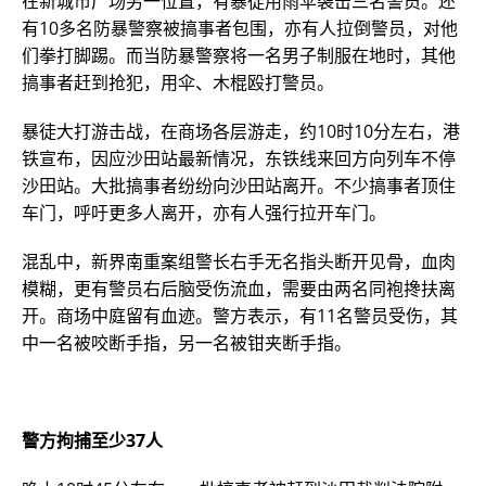
在新城市广场另一位置，有暴徒用雨伞袭击三名警员。还
有10多名防暴警察被搞事者包围，亦有人拉倒警员，对他
们拳打脚踢。而当防暴警察将一名男子制服在地时，其他
搞事者赶到抢犯，用伞、木棍殴打警员。
暴徒大打游击战，在商场各层游走，约10时10分左右，港
铁宣布，因应沙田站最新情况，东铁线来回方向列车不停
沙田站。大批搞事者纷纷向沙田站离开。不少搞事者顶住
车门，呼吁更多人离开，亦有人强行拉开车门。
混乱中，新界南重案组警长右手无名指头断开见骨，血肉
模糊，更有警员右后脑受伤流血，需要由两名同袍搀扶离
开。商场中庭留有血迹。警方表示，有11名警员受伤，其
中一名被咬断手指，另一名被钳夹断手指。
警方拘捕至少37人