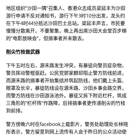
地区组织“沙田一隅”召集人、香港众志成员梁延丰为沙田
游行申请不反对通知书，游行下午3时10分出发，龙头约
在下午4时44分抵达沙田巴士总站。梁延丰声言，市民要
慢慢分散离开，不要聚集，晚上再出席沙田大会堂百步梯
的“电影放映会”，但搞事者并未散去。
削尖竹枝做武器
下午五时左右，源禾路发生冲突，有暴徒向警员掟杂物，
警员挥动警棍驱赶。公民党郭家麒却阻止警方防线前进，
而源禾路的搞事者开始集结并筑起防线，他们戴上头盔、
眼罩及长伞，暴徒防线设在源禾路、沙田乡事会路交界，
而警方防线在沙田游泳池外。暴徒又拆下附近栏杆，筑成
三角形的“栏杆阵”作路障，后排搞事者更传递削尖的竹枝
到前排。
警方傍晚六时在facebook上载影片，警务处助理处长林晓
彤表示，警方留意到网上流传有人会于昨日的公众活动使