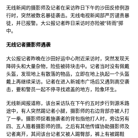
无线新闻的摄影师及记者在采访昨日下午的沙田反修例游
行时，突然被数名暴徒袭击。无线电视新闻部严厉谴责暴
徒，并已报警。大公报记者昨日采访时亦险被“砖雨”掷
中。
无线记者摄影师遇袭
大公报记者昨晚在沙田好运中心附近采访时，突然发现天
降砖头和大量杂物，险些被砖块击中。记者当时没有佩戴
头盔，发现地上有散落的物品，立即在地上执起一个头盔
戴上再继续采访。记者在进入新城市广场后又遇到高空袭
击，要和警员一起不停寻找遮盖的地方，险象环生。
无线新闻报道称，该台采访队在下午约五时步行到源禾路
途中，有人突然踢记者小腿，摄影师的右边背部亦被人打
了一拳。摄影师捉着施袭者的背包指他打人时，旁边另有
四、五人箍着摄影师的颈。之后有其他传媒协助摄影师及
记者离开，其间该台记者又被人踢臀部，裤上有被踢鞋