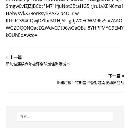
Smgw0vfZJZjBCbt*M71lfjuNot3BtaHG5jrJruLvXEN6ms1
HAhyXVkX39orRsyBPAZ2la4OLr-w-
KFFRC394CQwjDYlhrM1Hj6FcgdjW0ECWM9KzSai7AAO
WGZDQQNQacD2WdvCDt96wGaQBui8YHPFM*G9EMY
kOUhEdAwzo=
上一篇
新加坡连续六年被评全球最佳海港城市
下一篇
亚洲时报：特朗普准备对越南发动贸易战