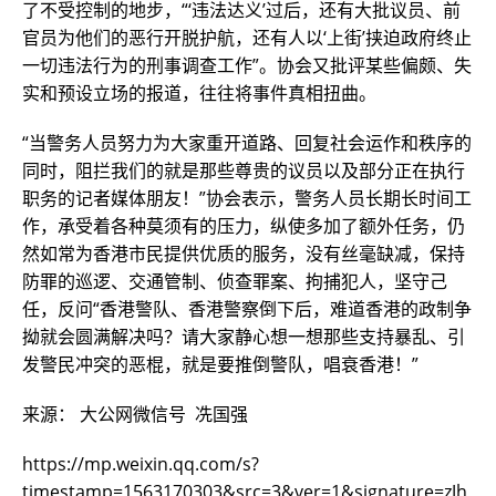
了不受控制的地步，“‘违法达义’过后，还有大批议员、前
官员为他们的恶行开脱护航，还有人以‘上街’挟迫政府终止
一切违法行为的刑事调查工作”。协会又批评某些偏颇、失
实和预设立场的报道，往往将事件真相扭曲。
“当警务人员努力为大家重开道路、回复社会运作和秩序的
同时，阻拦我们的就是那些尊贵的议员以及部分正在执行
职务的记者媒体朋友！”协会表示，警务人员长期长时间工
作，承受着各种莫须有的压力，纵使多加了额外任务，仍
然如常为香港市民提供优质的服务，没有丝毫缺减，保持
防罪的巡逻、交通管制、侦查罪案、拘捕犯人，坚守己
任，反问“香港警队、香港警察倒下后，难道香港的政制争
拗就会圆满解决吗？请大家静心想一想那些支持暴乱、引
发警民冲突的恶棍，就是要推倒警队，唱衰香港！”
来源： 大公网微信号 冼国强
https://mp.weixin.qq.com/s?
timestamp=1563170303&src=3&ver=1&signature=zJh