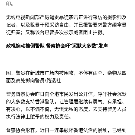
印。
无线电视新闻部严厉谴责暴徒袭击正进行采访的摄影师及
记者，以及粗暴干预采访自由，并已报警要求警方缉拿暴
徒归案；又称该台已曾多次被示威者阻止拍摄。
政棍煽动推倒警队 督察协会吁“沉默大多数”发声
图：警员在新城市广场内被围攻，不停有雨伞、杂物从四
面及高处掷向警员\路透社
警务督察协会昨日向全港市民发出公开信，呼吁社会沉默
的大多数支持香港警队，让管理层继续有勇气、有承担、
有决心，以不偏不倚，无惧无私的态度，去支持警务人员
执行法律上赋予的权力及责任。
督察协会形容，近日一连串破坏香港法治的暴乱，已经到