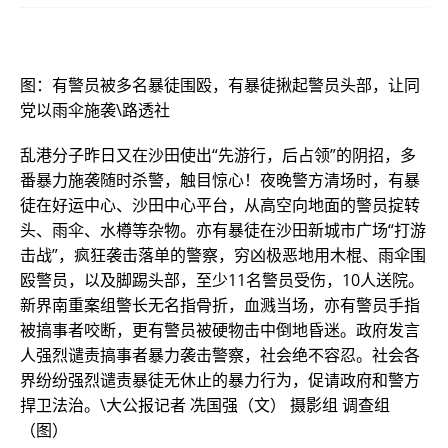
图：有警员被多名暴徒围殴，有暴徒揪起警员头部，让同
党以雨伞施袭\路透社
乱港分子昨日又在沙田使出“先游行，后占领”的阴招，多
番暴力施袭随时杀警，触目惊心！夜晚警方清场时，有暴
徒在好运中心、沙田中心平台，从高空向地面的警员掟转
头、雨伞、水樽等杂物。亦有暴徒在沙田新城市广场“打游
击战”，疯狂袭击落单的警察，穷凶极恶地用木棍、雨伞围
殴警员，以及脚踢头部，至少11名警员受伤，10人送院。
新界南重案组警长无名指骨折，血溅当场，亦有警员手指
被搞事者咬断，更有警员被硬物击中倒地昏迷。政府发言
人强烈谴责搞事者暴力袭击警察，社会绝不容忍。社会各
界纷纷强烈谴责暴徒无休止的暴力行为，促请政府和警方
捍卫法治。\大公报记者 冼国强（文） 摄影组 调查组
（图）