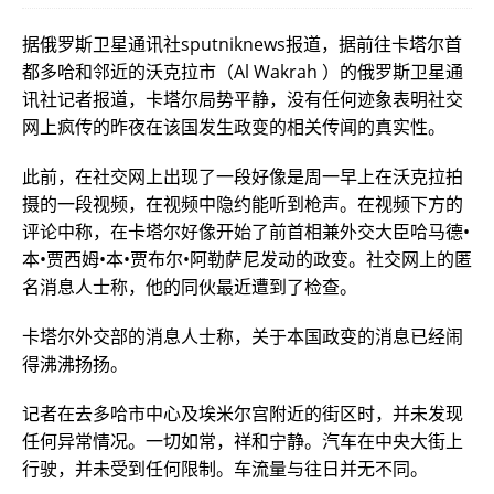
据俄罗斯卫星通讯社sputniknews报道，据前往卡塔尔首
都多哈和邻近的沃克拉市（Al Wakrah ）的俄罗斯卫星通
讯社记者报道，卡塔尔局势平静，没有任何迹象表明社交
网上疯传的昨夜在该国发生政变的相关传闻的真实性。
此前，在社交网上出现了一段好像是周一早上在沃克拉拍
摄的一段视频，在视频中隐约能听到枪声。在视频下方的
评论中称，在卡塔尔好像开始了前首相兼外交大臣哈马德•
本•贾西姆•本•贾布尔•阿勒萨尼发动的政变。社交网上的匿
名消息人士称，他的同伙最近遭到了检查。
卡塔尔外交部的消息人士称，关于本国政变的消息已经闹
得沸沸扬扬。
记者在去多哈市中心及埃米尔宫附近的街区时，并未发现
任何异常情况。一切如常，祥和宁静。汽车在中央大街上
行驶，并未受到任何限制。车流量与往日并无不同。