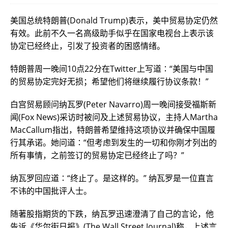
美国总统特朗普(Donald Trump)表示，美中贸易协定仍然
有效。此前不久一名高级助手似乎在国家电视台上表示该
协定已经终止，引发了投资者的困惑情绪。
特朗普周一晚间10点22分在Twitter上写道∶“美国与中国
的贸易协定完好无损；希望他们将继续履行协议条款！”
白宫贸易顾问纳瓦罗(Peter Navarro)周一晚间接受福斯新
闻(Fox News)采访时被问及上述贸易协议，主持人Martha
MacCallum指出，特朗普希望维持这项协议并确保中国履
行其承诺。她问道∶“但考虑到发生的一切和你刚才列出的
所有事情，之前签订的贸易协定已经终止了吗？”
纳瓦罗回应道∶“终止了。是这样的。” 纳瓦罗是一位直言
不讳的中国批评人士。
随著股指期货的下跌，纳瓦罗迅速澄清了自己的言论，他
告诉《华尔街日报》(The Wall Street Journal)称，上述言