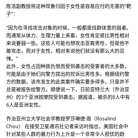
陈浩副教授将这种现象归因于女性是容易应付的无害的“靶
子”：
“因为在寻找攻击对象的时候，一般都是找群体里的弱者。
而通常从体力、生理力量上来看，女性肯定是比男性相对
来说要弱一些。这些人可能也想攻击亚裔男性，但是他不
敢攻击，而对于女性，相对来说他们就没有那么大的忌
惮。”
此外，女性占因种族仇恨而受到袭击的受害者的大多数，
可能是由于她们向警方提出的控诉比男性多。根据纽约警
方的数据，该市发生的此类案件确实要多得多，只是并不
总是被报告给警方。顺便说一下，日前亚特兰大（乔治亚
州）的3个亚洲按摩院受到袭击。据报道，被杀的8人中有
6人是亚洲女性。
乔治亚州立大学社会学教授罗莎琳德·周（Rosalind
Chou） 在接受卫星通讯社记者采访时指出，美国社会中
针对某些人群的暴力行为上升是一个非常令人担忧的趋