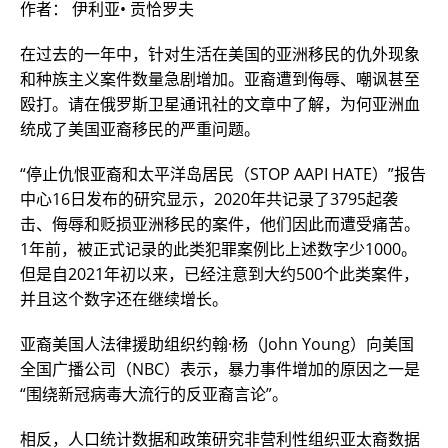
作者： 伊利亚• 贡恰罗夫
在过去的一年中，针对生活在美国的亚洲移民的仇外现象
和种族主义案件数量急剧增加。亚裔遭到侮辱、嘲讽甚至
殴打。请在俄罗斯卫星通讯社的文章中了解，为何亚洲血
统成了美国亚裔移民的严重问题。
“停止仇恨亚裔和太平洋岛居民（STOP AAPI HATE）”报告
中心16日发布的研究显示，2020年共记录了3795起袭
击、侮辱和贬损亚洲移民的案件，他们因此而遭受痛苦。
1年前，被正式记录的此类犯罪案例比上述数字少1000。
但是自2021年初以来，已经注意到大约500个此类案件，
并且这个数字还在继续增长。
亚裔美国人法律援助组织约翰·杨（John Young）向美国
全国广播公司（NBC）表示，暴力事件增加的原因之一是
“围绕新冠病毒大流行的反亚裔言论”。
相反，人口统计数据和政策研究非营利性组织亚太裔数据