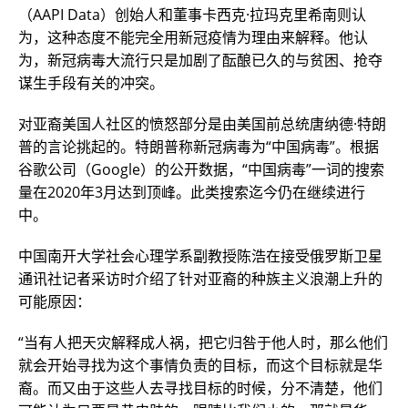
（AAPI Data）创始人和董事卡西克·拉玛克里希南则认
为，这种态度不能完全用新冠疫情为理由来解释。他认
为，新冠病毒大流行只是加剧了酝酿已久的与贫困、抢夺
谋生手段有关的冲突。
对亚裔美国人社区的愤怒部分是由美国前总统唐纳德·特朗
普的言论挑起的。特朗普称新冠病毒为“中国病毒”。根据
谷歌公司（Google）的公开数据，“中国病毒”一词的搜索
量在2020年3月达到顶峰。此类搜索迄今仍在继续进行
中。
中国南开大学社会心理学系副教授陈浩在接受俄罗斯卫星
通讯社记者采访时介绍了针对亚裔的种族主义浪潮上升的
可能原因：
“当有人把天灾解释成人祸，把它归咎于他人时，那么他们
就会开始寻找为这个事情负责的目标，而这个目标就是华
裔。而又由于这些人去寻找目标的时候，分不清楚，他们