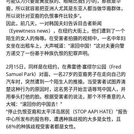
可能认为只要是黄皮肤的、眼睛比我们小的，那就是华
裔，所以就容易把亚洲人尤其是东亚人都当做华裔群体，
所以说针对亚裔的仇恨事件比较多”。
因此，前几天，一对韩国夫妇告诉目击者新闻
（Eyewitness news），在纽约大街上，他们遭到了一个
陌生的女人的侮辱。在受害者拍摄的视频中，一名中年妇
女坐在出租车上，大声喊道：“滚回中国！”这对夫妻向警
方递交了一份基于种族仇恨的犯罪声明。
2月15日，同样是在纽约，在弗雷德·塞缪尔公园（Fred
Samuel Park）对面，一名27岁的亚裔男子在走向自己的
汽车时，突然遭到一个陌生人的推搡。当受害者试图弄清
楚这种行为的原因时，这名男子开始言语辱骂中国人，并
用拳头打他的脸。根据受害者的说法，那个不怀善意的人
大喊：“滚回你的中国去！”
“停止仇恨亚裔和太平洋岛居民（STOP AAPI HATE）”报告
中心所发布的报告称，遭遇种族歧视的大多是女性，且
68％的种族歧视受害者都是女性。