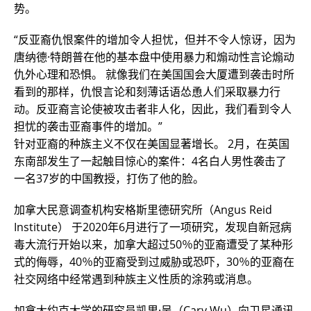
势。
“反亚裔仇恨案件的增加令人担忧，但并不令人惊讶，因为
唐纳德·特朗普在他的基本盘中使用暴力和煽动性言论煽动
仇外心理和恐惧。 就像我们在美国国会大厦遭到袭击时所
看到的那样，仇恨言论和刻薄话语怂恿人们采取暴力行
动。反亚裔言论使被攻击者非人化，因此，我们看到令人
担忧的袭击亚裔事件的增加。”
针对亚裔的种族主义不仅在美国显著增长。 2月，在英国
东南部发生了一起触目惊心的案件：4名白人男性袭击了
一名37岁的中国教授，打伤了他的脸。
加拿大民意调查机构安格斯里德研究所（Angus Reid
Institute） 于2020年6月进行了一项研究，发现自新冠病
毒大流行开始以来，加拿大超过50％的亚裔遭受了某种形
式的侮辱，40％的亚裔受到过威胁或恐吓，30％的亚裔在
社交网络中经常遇到种族主义性质的涂鸦或消息。
加拿大约克大学的研究员凯里·吴（Cary Wu）向卫星通讯