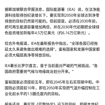
据
新加坡联合早报
消息，国际能源署（IEA）说，在洁净能
源科技取得创纪录增长下，要实现到2050年全球达到净零
排放的目标仍然是可能的。但前提是，必须在2030年前，
把可再生能源容量增加两倍，并在2030年代初期把全球绿
色投资增加到每年4.5万亿美元（约6.16万亿新元）。
综合外电报道，IEA在最新报告中指出，“全球各国已经拖
延太久来避免做出艰难的选择”，富裕国家和发展中国家都
必须大幅提高净零排放目标。
IEA署长比罗尔直言，鉴于当前面对严峻的气候挑战，“各
国政府需要将气候与地缘政治划分开来。”
富裕国家必须提前五年，即在2045年左右实现碳中和。中
国则必须提前10年，即在2050年实现把气温升幅控制在工
业化前水平的1.5摄氏度内的目标。
报告还说，要实现《巴黎协定》设下的目标，即把本世纪