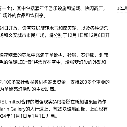
发生
只有一个)，其中包括嘉年华游乐设施和游戏、快闪商店，
加坡广场外的食品和饮料亭。
11月24日开放，设有双层旋转木马和摩天轮，以及各种游乐
和义安城市市民广场，将分别于12月1日和12月8日开
棉花糖云的梦境中充满了圣诞树、铃铛、泰迪熊、驯鹿
的温暖LED“云”将漂浮在空中，增强梦幻般的外观和
100多家社会服务机构筹集资金，支持200多个重要的
成为圣诞亮灯活动的主赞助商。
Limited合作的增强现实(AR)投影在新加坡果园希尔
darin Gallery的人行道上，有25块玻璃面板，上面也有
24年11月1日至1月1日开启。