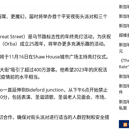
新加
新加
更璀璨、更魔幻，届时将举办首个平安夜街头派对和三个
新加
超维
 Great Street）是乌节路标志性的年终亮灯活动，为庆祝
（Orba）成立25周年，将举办更多充满乐趣的活动。
新加
元
am）将于11月16日在Shaw House城市广场主持亮灯仪式。
《The
Rat
“圣诞大街”吸引了超过400万游客。他希望2023年的庆祝活
新加
新冠疫情前的水平相当。
新加
io一直延伸到Bideford junction，从下午6点开始禁止
件
30分，包括表演、圣诞颂歌、圣诞老人见面会、市场、
新加坡
私案
门密切合作，确保对街头派对进行适当的人群控制和安全措