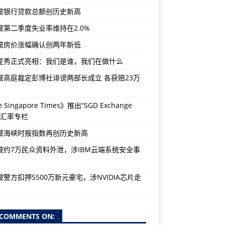
坡银行贷款总额创历史新高
坡第二季度失业率维持在2.0%
坡房价涨幅确认创两年新低
星秀正式亮相：我们是谁，我们在做什么
坡高庭裁定彭博社诽谤两部长成立 各获赔23万
 Singapore Times》推出“SGD Exchange
e”汇率专栏
坡海峡时报指数再创历史新高
坡约7万民众资料外泄，涉IBM云端系统安全事
警方扣押5500万新元豪宅，涉NVIDIA芯片走
COMMENTS ON: