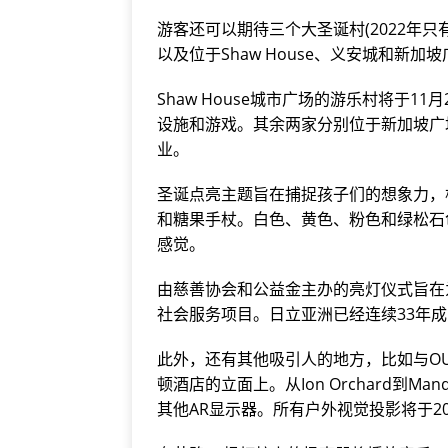
游客还可以期待三个大圣诞村(2022年
以及位于Shaw House、义安城和新
Shaw House城市广场的游乐村将于
设施和游戏。其余两家分别位于新加坡广场
业。
圣诞点亮主题旨在捕捉孩子们的想象力，
和糖果手杖。白色、黄色、粉色和绿松石色
感觉。
由慈善协会和公益金主办的亮灯仪式旨在为
社会服务项目。日立亚洲已经连续33年
此外，还有其他吸引人的地方，比如与OUE 
顿酒店的立面上。从Ion Orchard到Man
其他AR显示器。所有户外视觉投影将于20