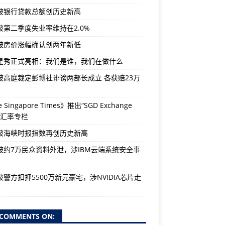
坡银行贷款总额创历史新高
坡第二季度失业率维持在2.0%
坡房价涨幅确认创两年新低
星秀正式亮相：我们是谁，我们在做什么
坡高庭裁定彭博社诽谤两部长成立 各获赔23万
 Singapore Times》推出“SGD Exchange
e”汇率专栏
坡海峡时报指数再创历史新高
坡约7万民众资料外泄，涉IBM云端系统安全事
警方扣押5500万新元豪宅，涉NVIDIA芯片走
COMMENTS ON: