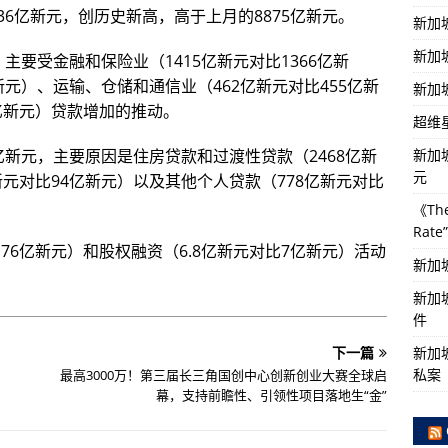
936亿新元，创历史新高，高于上月的8875亿新元。
新加
新加
，主要受金融和保险业（1415亿新元对比1366亿新
亿新元）、运输、仓储和通信业（462亿新元对比455亿新
新加
5亿新元）贷款增加的推动。
超维
新加
2亿新元，主要原因是住房贷款和过渡性贷款（2468亿新
元
新元对比94亿新元）以及其他个人贷款（778亿新元对比
《The
Rat
76亿新元）和股权融资（6.8亿新元对比7亿新元）活动
新加
新加
件
新加坡
下一篇
私案
最高3000万！第三届长三角国创中心创新创业大赛全球启
幕，支持前瞻性、引领性项目落地生“金”