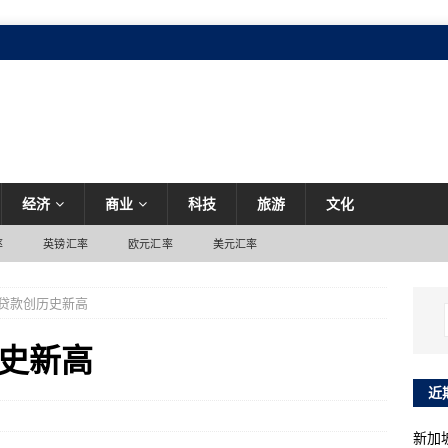
经济
商业
科技
旅游
文化
率
英镑汇率
欧元汇率
美元汇率
贷款创历史新高
史新高
近
新加