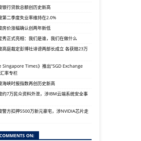
坡银行贷款总额创历史新高
坡第二季度失业率维持在2.0%
坡房价涨幅确认创两年新低
星秀正式亮相：我们是谁，我们在做什么
坡高庭裁定彭博社诽谤两部长成立 各获赔23万
 Singapore Times》推出“SGD Exchange
e”汇率专栏
坡海峡时报指数再创历史新高
坡约7万民众资料外泄，涉IBM云端系统安全事
警方扣押5500万新元豪宅，涉NVIDIA芯片走
COMMENTS ON: